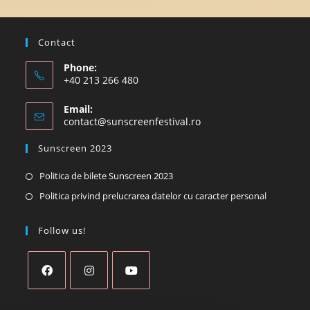
Contact
Phone:
+40 213 266 480
Email:
Opens
contact@sunscreenfestival.ro
in
your
Sunscreen 2023
application
Opens
Politica de bilete Sunscreen 2023
in
Opens
Politica privind prelucrarea datelor cu caracter personal
a
in
new
a
Follow us!
tab
new
tab
Opens
Opens
Opens