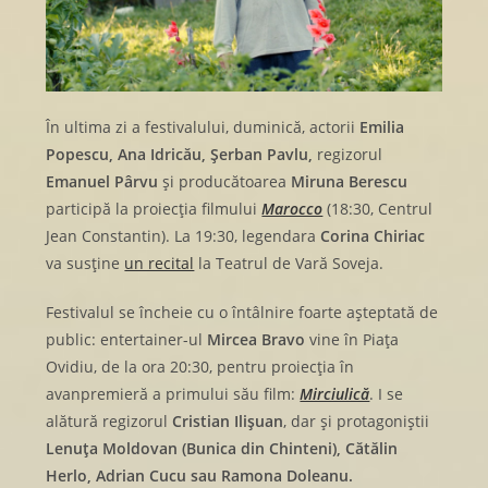
În ultima zi a festivalului, duminică, actorii
Emilia
Popescu, Ana Idricău, Șerban Pavlu,
regizorul
Emanuel Pârvu
și producătoarea
Miruna Berescu
participă la proiecția filmului
Marocco
(18:30, Centrul
Jean Constantin). La 19:30, legendara
Corina Chiriac
va susține
un recital
la Teatrul de Vară Soveja.
Festivalul se încheie cu o întâlnire foarte așteptată de
public: entertainer-ul
Mircea Bravo
vine în Piața
Ovidiu, de la ora 20:30, pentru proiecția în
avanpremieră a primului său film:
Mirciulică
. I se
alătură regizorul
Cristian Ilișuan
, dar și protagoniștii
Lenuța Moldovan (Bunica din Chinteni), Cătălin
Herlo, Adrian Cucu sau Ramona Doleanu.