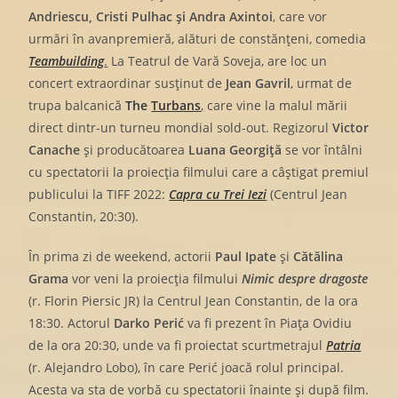
Andriescu, Cristi Pulhac și Andra Axintoi
, care vor
urmări în avanpremieră, alături de constănțeni, comedia
Teambuilding
.
La Teatrul de Vară Soveja, are loc un
concert extraordinar susținut de
Jean Gavril
, urmat de
trupa balcanică
The
Turbans
,
care vine la malul mării
direct dintr-un turneu mondial sold-out. Regizorul
Victor
Canache
și producătoarea
Luana Georgiță
se vor întâlni
cu spectatorii la proiecția filmului care a câștigat premiul
publicului la TIFF 2022:
Capra cu Trei Iezi
(Centrul Jean
Constantin, 20:30).
În prima zi de weekend, actorii
Paul Ipate
și
Cătălina
Grama
vor veni la proiecția filmului
Nimic despre dragoste
(r. Florin Piersic JR) la Centrul Jean Constantin, de la ora
18:30. Actorul
Darko Perić
va fi prezent în Piața Ovidiu
de la ora 20:30, unde va fi proiectat scurtmetrajul
Patria
(r. Alejandro Lobo), în care Perić joacă rolul principal.
Acesta va sta de vorbă cu spectatorii înainte și după film.