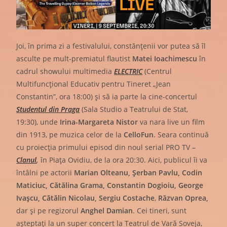
Joi, în prima zi a festivalului, constănțenii vor putea să îl
asculte pe mult-premiatul flautist
Matei Ioachimescu
în
cadrul showului multimedia
ELECTRIC
(Centrul
Multifuncțional Educativ pentru Tineret „Jean
Constantin”, ora 18:00) și să ia parte la cine-concertul
Studentul din Praga
(Sala Studio a Teatrului de Stat,
19:30), unde
Irina-Margareta Nistor
va nara live un film
din 1913, pe muzica celor de la
CelloFun
. Seara continuă
cu proiecția primului episod din noul serial PRO TV –
Clanul
,
în Piața Ovidiu, de la ora 20:30. Aici, publicul îi va
întâlni pe actorii
Marian Olteanu,
Șerban Pavlu, Codin
Maticiuc, Cătălina Grama, Constantin Dogioiu, George
Ivașcu, Cătălin Nicolau, Sergiu Costache
,
Răzvan Oprea,
dar și pe regizorul
Anghel Damian
. Cei tineri, sunt
așteptați la un super concert la Teatrul de Vară Soveja,