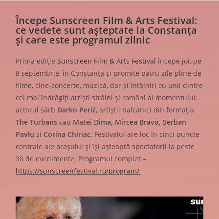
Începe Sunscreen Film & Arts Festival:
ce vedete sunt așteptate la Constanța
și care este programul zilnic
Prima ediție
Sunscreen Film & Arts Festival
începe joi, pe
8 septembrie, în Constanța și promite patru zile pline de
filme, cine-concerte, muzică, dar și întâlniri cu unii dintre
cei mai îndrăgiți artiști străini și români ai momentului:
actorul sârb
Darko Perić
, artiștii balcanici din formația
The Turbans
sau
Matei Dima, Mircea Bravo, Șerban
Pavlu
și
Corina Chiriac
. Festivalul are loc în cinci puncte
centrale ale orașului și își așteaptă spectatorii la peste
30 de evenimente. Programul complet –
https://sunscreenfestival.ro/program/