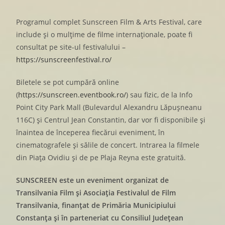
Programul complet Sunscreen Film & Arts Festival, care
include și o mulțime de filme internaționale, poate fi
consultat pe site-ul festivalului –
https://sunscreenfestival.ro/
Biletele se pot cumpără online
(
https://sunscreen.eventbook.ro/
) sau fizic, de la Info
Point City Park Mall (Bulevardul Alexandru Lăpușneanu
116C) și Centrul Jean Constantin, dar vor fi disponibile și
înaintea de începerea fiecărui eveniment, în
cinematografele și sălile de concert. Intrarea la filmele
din Piața Ovidiu și de pe Plaja Reyna este gratuită.
SUNSCREEN este un eveniment organizat de
Transilvania Film şi Asociaţia Festivalul de Film
Transilvania, finanţat de Primăria Municipiului
Constanţa şi în parteneriat cu Consiliul Judeţean