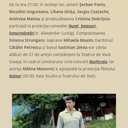
De la ora 21:00, în același loc, actorii
Șerban Pavlu,
Nicodim Ungureanu
,
Liliana Ghița, Sergiu Costache,
Andreea Mateiu
și producătoarea
Cristina Dobrițoiu
participă la proiecția comediei
Nunți, botezuri,
înmormântări
(r. Alexander Lustig).
Compozitoarea
Simona Strungaru
, soprana
Mihaela Maxim
, baritonul
Cătălin Petrescu
și basul
Iustinian Zetea
vor cânta
alături de 27 de artiști constănțeni la Teatrul de Vară
Soveja, în cadrul uimitorului cine-concert
Nosferatu
,
iar
actrița
Mălina Manovici
e așteptată la proiecția filmului
Balaur
(20:30, Sala Studio a Teatrului de Stat).