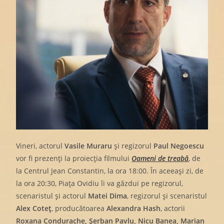
Vineri, actorul
Vasile Muraru
și regizorul
Paul Negoescu
vor fi prezenți la proiecția filmului
Oameni de treabă
, de
la Centrul Jean Constantin, la ora 18:00. În aceeași zi, de
la ora 20:30, Piața Ovidiu îi va găzdui pe regizorul,
scenaristul și actorul
Matei Dima
, regizorul și scenaristul
Alex Coteț
, producătoarea
Alexandra Hash
, actorii
Roxana Condurache, Șerban Pavlu, Nicu Banea, Marian